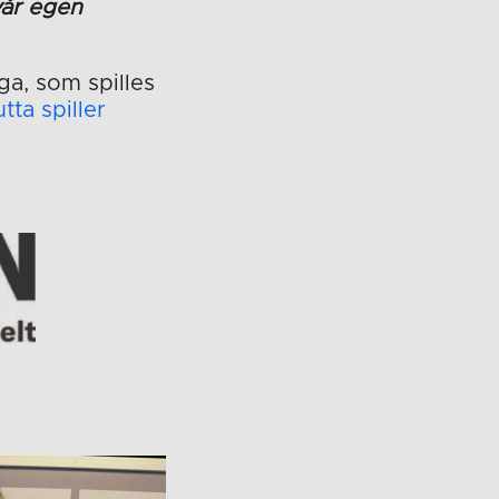
vår egen
ga, som spilles
tta spiller