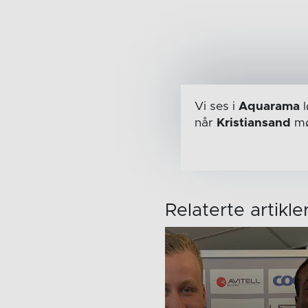
Vi ses i
Aquarama
l
når
Kristiansand
mø
Relaterte artikle