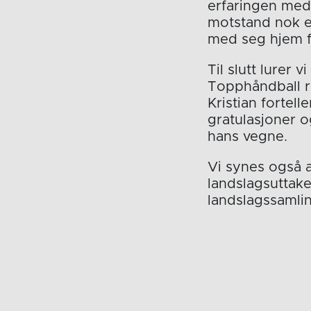
erfaringen med 
motstand nok er
med seg hjem f
Til slutt lurer
Topphåndball r
Kristian fortell
gratulasjoner o
hans vegne.
Vi synes også a
landslagsuttake
landslagssamli