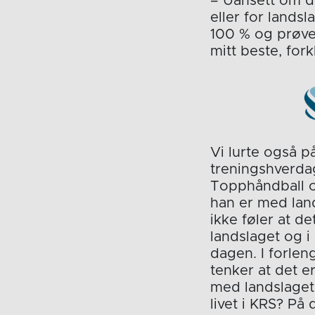
– Uansett om d
eller for landsla
100 % og prøve
mitt beste, fork
Vi lurte også p
treningshverda
Topphåndball o
han er med land
ikke føler at de
landslaget og i
dagen. I forlen
tenker at det e
med landslaget
livet i KRS? På 