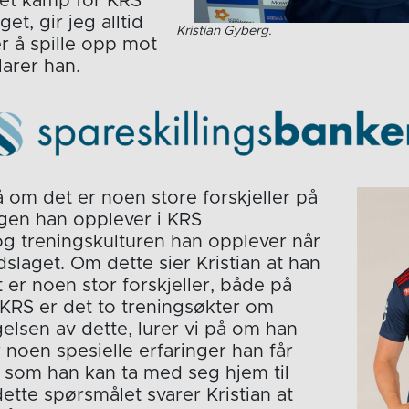
et kamp for KRS
get, gir jeg alltid
Kristian Gyberg.
r å spille opp mot
larer han.
å om det er noen store forskjeller på
gen han opplever i KRS
g treningskulturen han opplever når
slaget. Om dette sier Kristian at han
t er noen stor forskjeller, både på
 KRS er det to treningsøkter om
gelsen av dette, lurer vi på om han
r noen spesielle erfaringer han får
 som han kan ta med seg hjem til
dette spørsmålet svarer Kristian at