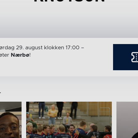
ørdag 29. august
klokken 17:00
–
ter
Nærbø
!
r