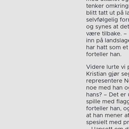
tenker omkring 
blitt tatt ut på
selvfølgelig fo
og synes at det
være tilbake. –
inn på landslag
har hatt som et
forteller han.
Videre lurte vi 
Kristian gjør s
representere N
noe med han o
hans? – Det er u
spille med flag
forteller han, o
at han mener at
spesielt med p