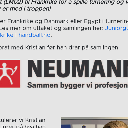
t (LM02) til Frankrike for å spille turnering og 
 er med i troppen!
r Frankrike og Danmark eller Egypt i turnerin
l. Les mer om uttaket og samlingen her:
Juniorgu
nkrike | handball.no
.
n prat med Kristian før han drar på samlingen.
tulerer vi Kristian
 lurer på hva han