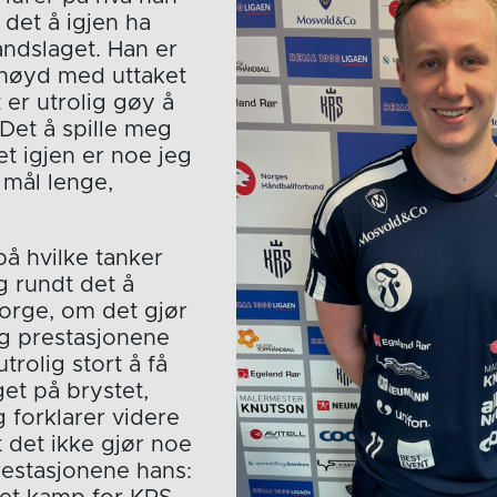
det å igjen ha
 landslaget. Han er
rnøyd med uttaket
 er utrolig gøy å
 Det å spille meg
et igjen er noe jeg
 mål lenge,
på hvilke tanker
eg rundt det å
orge, om det gjør
g prestasjonene
trolig stort å få
get på brystet,
g forklarer videre
 det ikke gjør noe
restasjonene hans: