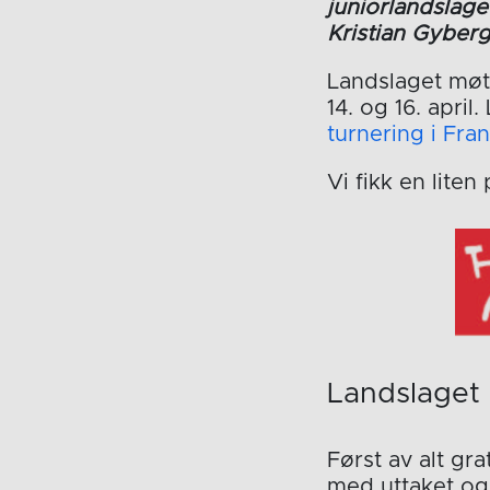
juniorlandslage
Kristian Gyberg
Landslaget møte
14. og 16. apri
turnering i Fra
Vi fikk en lite
Landslaget
Først av alt gra
med uttaket og