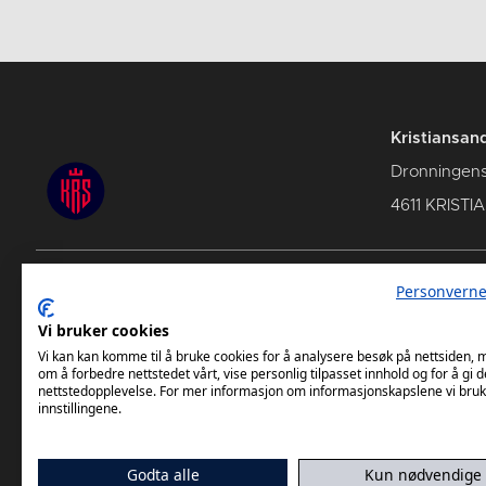
Kristiansan
Dronningens
4611 KRIST
Personverne
TettPå Håndball
Komme
Vi bruker cookies
Tabell
Vi kan kan komme til å bruke cookies for å analysere besøk på nettsiden,
om å forbedre nettstedet vårt, vise personlig tilpasset innhold og for å gi d
nettstedopplevelse. For mer informasjon om informasjonskapslene vi bruk
innstillingene.
Godta alle
Kun nødvendige