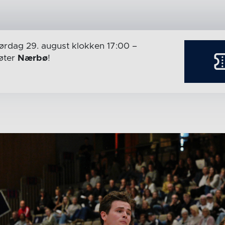
ørdag 29. august
klokken 17:00
–
ter
Nærbø
!