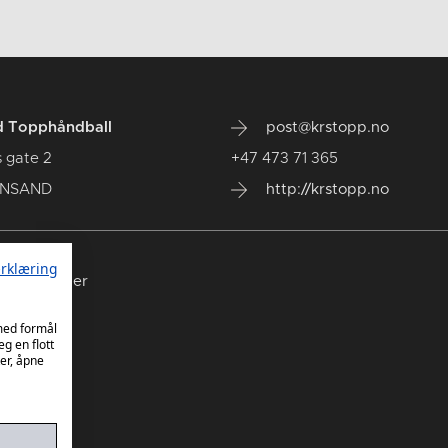
d Topphåndball
post@krstopp.no
 gate 2
+47 473 71 365
IANSAND
http://krstopp.no
rklæring
nde kamper
 med formål
eg en flott
er, åpne