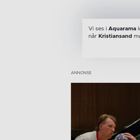
Vi ses i
Aquarama
l
når
Kristiansand
mø