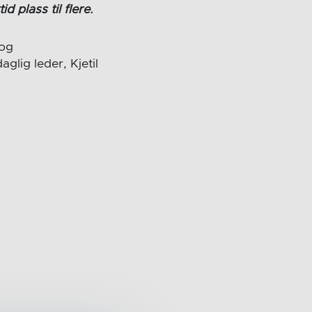
 plass til flere.
 og
glig leder, Kjetil