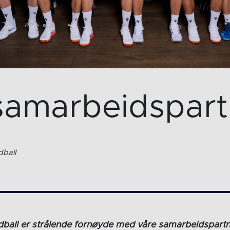
 samarbeidspart
ball
dball er strålende fornøyde med våre samarbeidspart