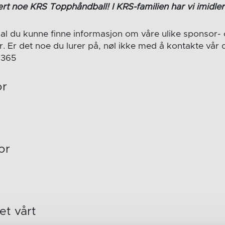
t noe KRS Topphåndball! I KRS-familien har vi imidlertid
al du kunne finne informasjon om våre ulike sponsor-
Er det noe du lurer på, nøl ikke med å kontakte vår da
 365
or
or
et vårt