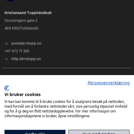
Kristiansand Topphåndball
Dronningens gate 2
4611 KRISTIANSAND
post@krstopp.no
+47 473 71 365
http://krstopp.no
TettPå Håndball
Personvernerklæring
Kommende kamper
Vi bruker cookies
Tabell
Vi kan kan komme til å bruke cookies for å analysere besøk på nettsiden,
med formål om å forbedre nettstedet vårt, vise personlig tilpasset innhold
og for å gi deg en flott nettstedopplevelse. For mer informasjon om
informasjonskapslene vi bruker, åpne innstillingene.