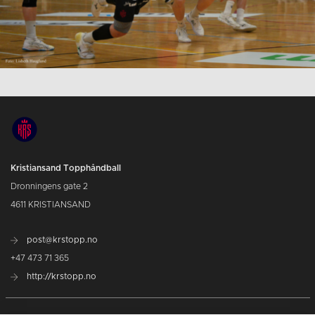
Kristiansand Topphåndball
Dronningens gate 2
4611 KRISTIANSAND
post@krstopp.no
+47 473 71 365
http://krstopp.no