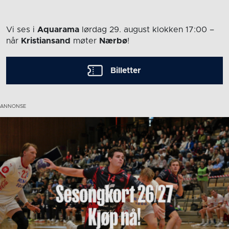
Vi ses i
Aquarama
lørdag 29. august
klokken 17:00
–
når
Kristiansand
møter
Nærbø
!
Billetter