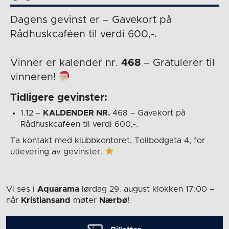
Dagens gevinst er – Gavekort på
Rådhuskcaféen til verdi 600,-.
Vinner er kalender nr.
468
– Gratulerer til
vinneren!
Tidligere gevinster:
1.12 –
KALDENDER NR.
468 – Gavekort på
Rådhuskcaféen til verdi 600,-.
Ta kontakt med klubbkontoret, Tollbodgata 4, for
utlevering av gevinster.
Vi ses i
Aquarama
lørdag 29. august
klokken 17:00
–
når
Kristiansand
møter
Nærbø
!