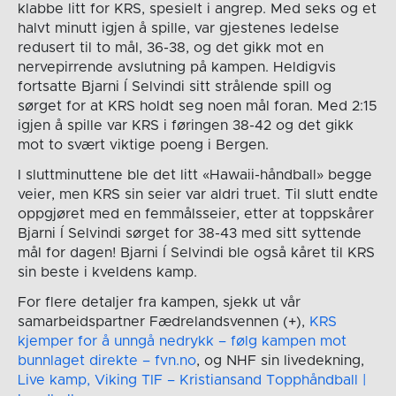
klabbe litt for KRS, spesielt i angrep. Med seks og et
halvt minutt igjen å spille, var gjestenes ledelse
redusert til to mål, 36-38, og det gikk mot en
nervepirrende avslutning på kampen. Heldigvis
fortsatte Bjarni Í Selvindi sitt strålende spill og
sørget for at KRS holdt seg noen mål foran. Med 2:15
igjen å spille var KRS i føringen 38-42 og det gikk
mot to svært viktige poeng i Bergen.
I sluttminuttene ble det litt «Hawaii-håndball» begge
veier, men KRS sin seier var aldri truet. Til slutt endte
oppgjøret med en femmålsseier, etter at toppskårer
Bjarni Í Selvindi sørget for 38-43 med sitt syttende
mål for dagen! Bjarni Í Selvindi ble også kåret til KRS
sin beste i kveldens kamp.
For flere detaljer fra kampen, sjekk ut vår
samarbeidspartner Fædrelandsvennen (+),
KRS
kjemper for å unngå nedrykk – følg kampen mot
bunnlaget direkte – fvn.no
, og NHF sin livedekning,
Live kamp, Viking TIF – Kristiansand Topphåndball |