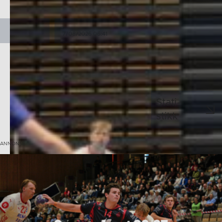
-
7/08/2026 06:41
Stati­
stikk