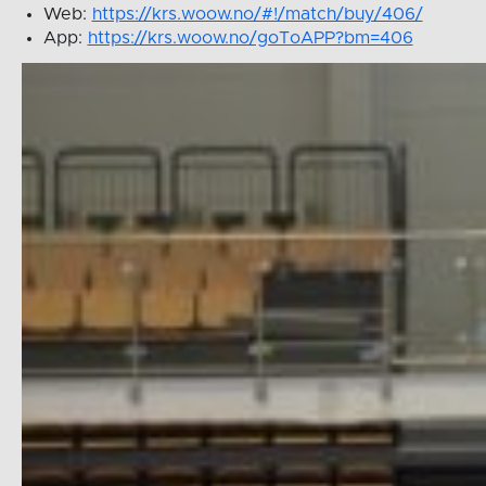
Web:
https://krs.woow.no/#!/match/buy/406/
App:
https://krs.woow.no/goToAPP?bm=406