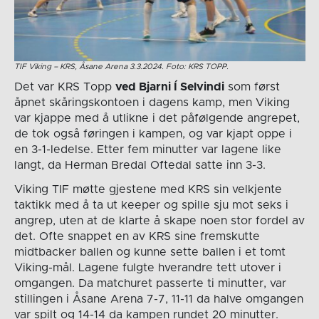
TIF Viking – KRS, Åsane Arena 3.3.2024. Foto: KRS TOPP.
Det var KRS Topp
ved Bjarni Í Selvindi
som først
åpnet skåringskontoen i dagens kamp, men Viking
var kjappe med å utlikne i det påfølgende angrepet,
de tok også føringen i kampen, og var kjapt oppe i
en 3-1-ledelse. Etter fem minutter var lagene like
langt, da Herman Bredal Oftedal satte inn 3-3.
Viking TIF møtte gjestene med KRS sin velkjente
taktikk med å ta ut keeper og spille sju mot seks i
angrep, uten at de klarte å skape noen stor fordel av
det. Ofte snappet en av KRS sine fremskutte
midtbacker ballen og kunne sette ballen i et tomt
Viking-mål. Lagene fulgte hverandre tett utover i
omgangen. Da matchuret passerte ti minutter, var
stillingen i Åsane Arena 7-7, 11-11 da halve omgangen
var spilt og 14-14 da kampen rundet 20 minutter.