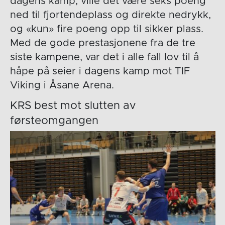
dagens kamp, ville det være seks poeng
ned til fjortendeplass og direkte nedrykk,
og «kun» fire poeng opp til sikker plass.
Med de gode prestasjonene fra de tre
siste kampene, var det i alle fall lov til å
håpe på seier i dagens kamp mot TIF
Viking i Åsane Arena.
KRS best mot slutten av
førsteomgangen