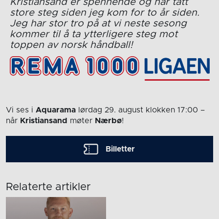
Kristiansand er spennende og har tatt
store steg siden jeg kom for to år siden.
Jeg har stor tro på at vi neste sesong
kommer til å ta ytterligere steg mot
toppen av norsk håndball!
Vi ses i
Aquarama
lørdag 29. august
klokken 17:00
–
når
Kristiansand
møter
Nærbø
!
Billetter
Relaterte artikler