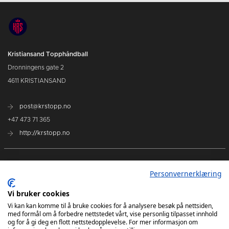
Kristiansand Topphåndball
Dronningens gate 2
4611 KRISTIANSAND
post@krstopp.no
+47 473 71 365
http://krstopp.no
TettPå Håndball
Personvernerklæring
Kommende kamper
Vi bruker cookies
Tabell
Vi kan kan komme til å bruke cookies for å analysere besøk på nettsiden,
med formål om å forbedre nettstedet vårt, vise personlig tilpasset innhold
og for å gi deg en flott nettstedopplevelse. For mer informasjon om