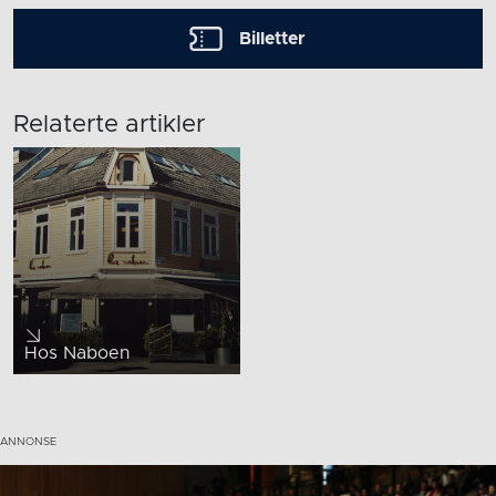
Billetter
Relaterte artikler
Hos Naboen