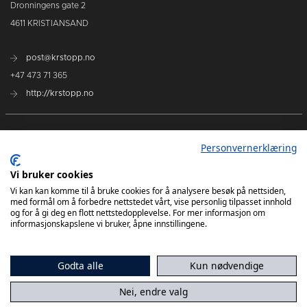
Dronningens gate 2
4611 KRISTIANSAND
post@krstopp.no
+47 473 71 365
http://krstopp.no
TettPå Håndball
Personvernerklæring
Kommende kamper
Vi bruker cookies
Tabell
Vi kan kan komme til å bruke cookies for å analysere besøk på nettsiden,
med formål om å forbedre nettstedet vårt, vise personlig tilpasset innhold
og for å gi deg en flott nettstedopplevelse. For mer informasjon om
informasjonskapslene vi bruker, åpne innstillingene.
Godta alle
Kun nødvendige
Nei, endre valg