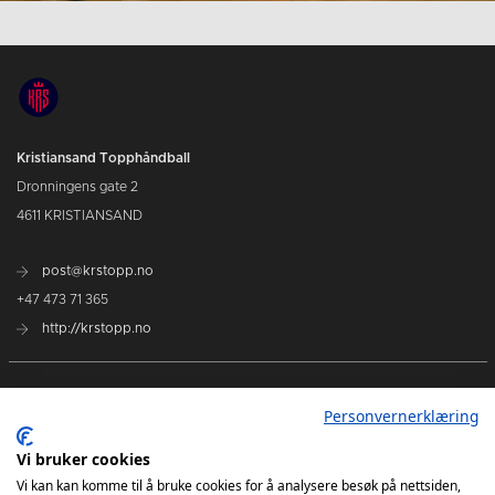
Kristiansand Topphåndball
Dronningens gate 2
4611 KRISTIANSAND
post@krstopp.no
+47 473 71 365
http://krstopp.no
TettPå Håndball
Personvernerklæring
Kommende kamper
Vi bruker cookies
Tabell
Vi kan kan komme til å bruke cookies for å analysere besøk på nettsiden,