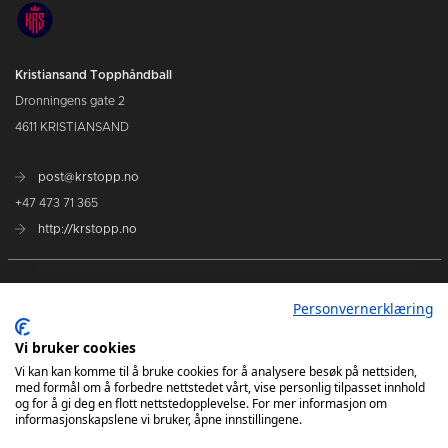
Kristiansand Topphåndball
Dronningens gate 2
4611 KRISTIANSAND
post@krstopp.no
+47 473 71 365
http://krstopp.no
TettPå Håndball
Personvernerklæring
Kommende kamper
Vi bruker cookies
Tabell
Vi kan kan komme til å bruke cookies for å analysere besøk på nettsiden,
med formål om å forbedre nettstedet vårt, vise personlig tilpasset innhold
og for å gi deg en flott nettstedopplevelse. For mer informasjon om
informasjonskapslene vi bruker, åpne innstillingene.