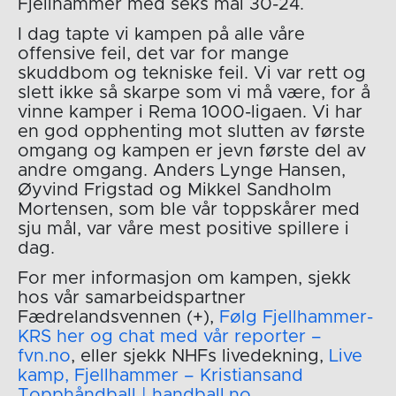
Fjellhammer med seks mål 30-24.
I dag tapte vi kampen på alle våre
offensive feil, det var for mange
skuddbom og tekniske feil. Vi var rett og
slett ikke så skarpe som vi må være, for å
vinne kamper i Rema 1000-ligaen. Vi har
en god opphenting mot slutten av første
omgang og kampen er jevn første del av
andre omgang. Anders Lynge Hansen,
Øyvind Frigstad og Mikkel Sandholm
Mortensen, som ble vår toppskårer med
sju mål, var våre mest positive spillere i
dag.
For mer informasjon om kampen, sjekk
hos vår samarbeidspartner
Fædrelandsvennen (+),
Følg Fjellhammer-
KRS her og chat med vår reporter –
fvn.no
, eller sjekk NHFs livedekning,
Live
kamp, Fjellhammer – Kristiansand
Topphåndball | handball.no
.