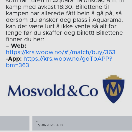
som tar turen til Aquarama onsdag 9.11. til
kamp med avkast 18:30. Billettene til
kampen har allerede fått bein å gå på, så
dersom du ønsker deg plass i Aquarama,
kan det være lurt å ikke vente så alt for
lenge før du skaffer deg billett! Billettene
finner du her:
– Web:
https://krs.woow.no/#!/match/buy/363
-App:
https://krs.woow.no/goToAPP?
bm=363
-
7/08/2026 14:18