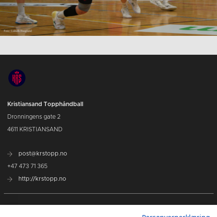
Kristiansand Topphåndball
Dronningens gate 2
4611 KRISTIANSAND
post@krstopp.no
+47 473 71 365
http://krstopp.no
TettPå Håndball