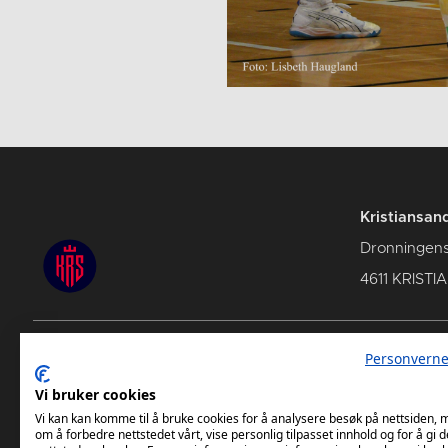
Kristiansan
Dronningens
4611 KRIST
Personverne
TettPå Håndball
Komme
Vi bruker cookies
Tabell
Vi kan kan komme til å bruke cookies for å analysere besøk på nettsiden,
om å forbedre nettstedet vårt, vise personlig tilpasset innhold og for å gi d