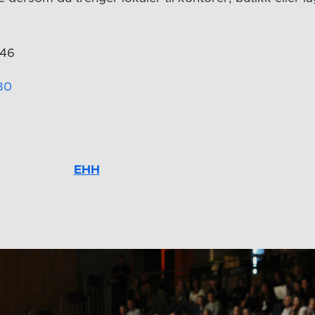
S
 46
80
o
EHH