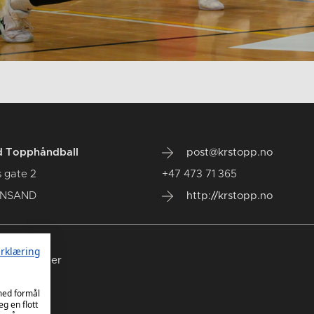
d Topphåndball
post@krstopp.no
 gate 2
+47 473 71 365
IANSAND
http://krstopp.no
rklæring
nde kamper
 med formål
eg en flott