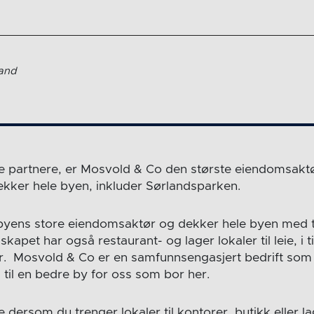
land
partnere, er Mosvold & Co den største eiendomsaktø
dekker hele byen, inkluder Sørlandsparken.
byens store eiendomsaktør og dekker hele byen med t
kapet har også restaurant- og lager lokaler til leie, i ti
r. Mosvold & Co er en samfunnsengasjert bedrift som g
 til en bedre by for oss som bor her.
 dersom du trenger lokaler til kontorer, butikk eller la