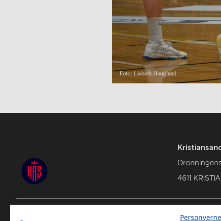
Kristiansan
Dronningens
4611 KRIST
Personverne