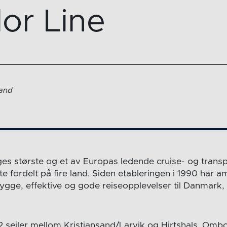
or Line
land
ges største og et av Europas ledende cruise- og trans
e fordelt på fire land. Siden etableringen i 1990 har 
rygge, effektive og gode reiseopplevelser til Danmark,
 seiler mellom Kristiansand/Larvik og Hirtshals. Omb