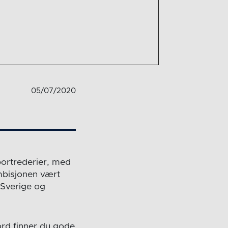
05/07/2020
portrederier, med
ambisjonen vært
 Sverige og
ord finner du gode