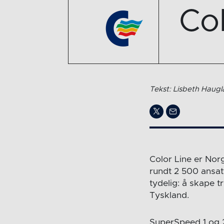
Col
Tekst: Lisbeth Haug
Color Line er Nor
rundt 2 500 ansatt
tydelig: å skape t
Tyskland.
SuperSpeed 1 og 2