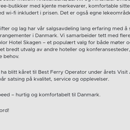
free-butikker med kjente merkevarer, komfortable sit
 wi-fi inkludert i prisen. Det er også egne lekeområde
ifter og lag har vår salgsavdeling lang erfaring med å 
rangementer i Danmark. Vi samarbeider tett med flere 
olor Hotel Skagen – et populært valg for både møter og
y et bredt utvalg av andre hoteller og konferansesteder, 
ke behov.
å ha blitt kåret til Best Ferry Operator under årets Visi
år satsing på kvalitet, service og opplevelser.
ed – hurtig og komfortabelt til Danmark.
ord!