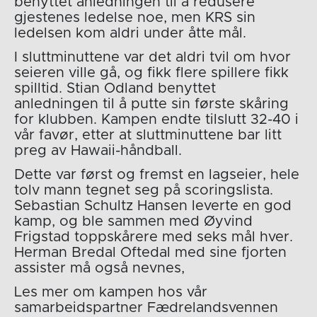
benyttet anledningen til å redusere
gjestenes ledelse noe, men KRS sin
ledelsen kom aldri under åtte mål.
I sluttminuttene var det aldri tvil om hvor
seieren ville gå, og fikk flere spillere fikk
spilltid. Stian Odland benyttet
anledningen til å putte sin første skåring
for klubben. Kampen endte tilslutt 32-40 i
vår favør, etter at sluttminuttene bar litt
preg av Hawaii-håndball.
Dette var først og fremst en lagseier, hele
tolv mann tegnet seg på scoringslista.
Sebastian Schultz Hansen leverte en god
kamp, og ble sammen med Øyvind
Frigstad toppskårere med seks mål hver.
Herman Bredal Oftedal med sine fjorten
assister må også nevnes,
Les mer om kampen hos vår
samarbeidspartner Fædrelandsvennen