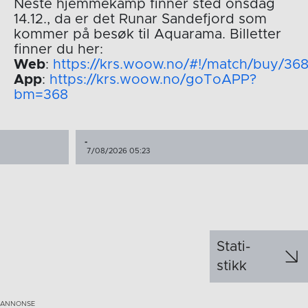
Neste hjemmekamp finner sted onsdag
14.12., da er det Runar Sandefjord som
kommer på besøk til Aquarama. Billetter
finner du her:
Web
:
https://krs.woow.no/#!/match/buy/36
App
:
https://krs.woow.no/goToAPP?
bm=368
-
7/08/2026 05:23
Stati­
stikk