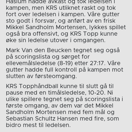
Haslum hadde avkast og tok ledelsen i
kampen, men KRS utliknet raskt og tok
fort over ledelsen i kampen. Våre gutter
sto godt i forsvar, og anført av en frisk
Mikkel Sandholm Mortensen, lykkes spillet
også bra offensivt, og KRS Topp kunne
øke sin ledelse utover i omgangen.
Mark Van den Beucken tegnet seg også
på scoringslista og sørget for
ellevemålsledelse (8-19) etter 27:17. Våre
gutter hadde full kontroll på kampen mot
slutten av førsteomgang.
KRS Topphåndball kunne til slutt gå til
pause med en timålsledelse, 10-20. Ni
ulike spillere tegnet seg på scoringslista i
første omgang, av dem var det Mikkel
Sandholm Mortensen med fem mål og
Sebastian Schultz Hansen med fire, som
bidro mest til ledelsen.