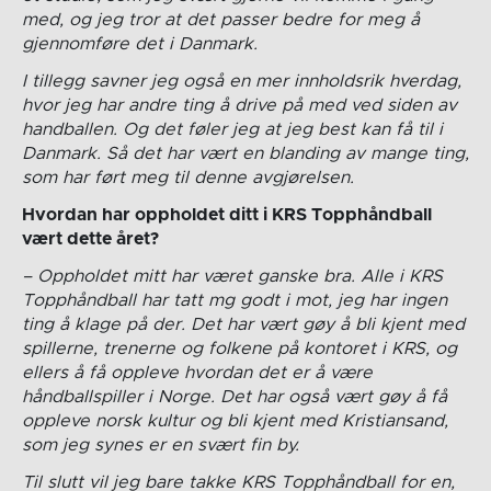
med, og jeg tror at det passer bedre for meg å
gjennomføre det i Danmark.
I tillegg savner jeg også en mer innholdsrik hverdag,
hvor jeg har andre ting å drive på med ved siden av
handballen. Og det føler jeg at jeg best kan få til i
Danmark. Så det har vært en blanding av mange ting,
som har ført meg til denne avgjørelsen.
Hvordan har oppholdet ditt i KRS Topphåndball
vært dette året?
– Oppholdet mitt har været ganske bra. Alle i KRS
Topphåndball har tatt mg godt i mot, jeg har ingen
ting å klage på der. Det har vært gøy å bli kjent med
spillerne, trenerne og folkene på kontoret i KRS, og
ellers å få oppleve hvordan det er å være
håndballspiller i Norge. Det har også vært gøy å få
oppleve norsk kultur og bli kjent med Kristiansand,
som jeg synes er en svært fin by.
Til slutt vil jeg bare takke KRS Topphåndball for en,