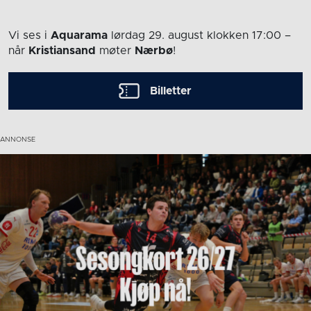
Vi ses i
Aquarama
lørdag 29. august
klokken 17:00
–
når
Kristiansand
møter
Nærbø
!
Billetter