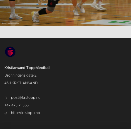
Kristiansand Topphåndball
Dronningens gate 2
4611 KRISTIANSAND
post@krstopp.no
+47 473 71 365
http://krstopp.no