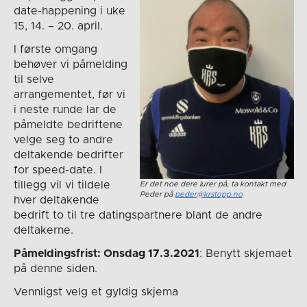
date-happening i uke
15, 14. – 20. april.
I første omgang
behøver vi påmelding
til selve
arrangementet, før vi
i neste runde lar de
påmeldte bedriftene
velge seg to andre
deltakende bedrifter
for speed-date. I
tillegg vil vi tildele
Er det noe dere lurer på, ta kontakt med
Peder på
peder@krstopp.no
hver deltakende
bedrift to til tre datingspartnere blant de andre
deltakerne.
Påmeldingsfrist: Onsdag 17.3.2021
: Benytt skjemaet
på denne siden.
Vennligst velg et gyldig skjema