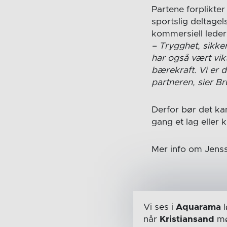
Partene forplikter 
sportslig deltage
kommersiell leder
– Trygghet, sikke
har også vært vik
bærekraft. Vi er 
partneren, sier B
Derfor bør det ka
gang et lag eller k
Mer info om Jenss
Vi ses i
Aquarama
l
når
Kristiansand
mø