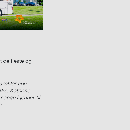
 de fleste og
profiler enn
øke, Kathrine
mange kjenner til
n.