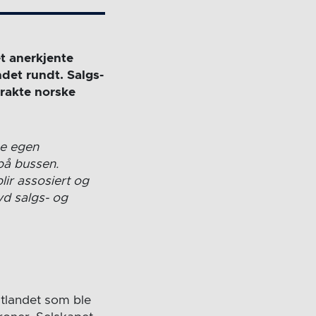
t anerkjente
det rundt. Salgs-
frakte norske
ge egen
 på bussen.
lir assosiert og
yd salgs- og
stlandet som ble