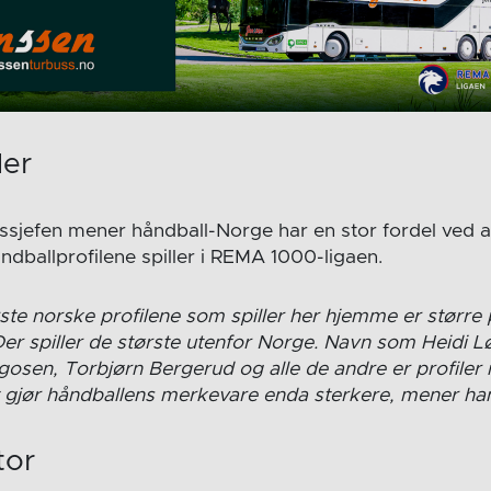
ler
sjefen mener håndball-Norge har en stor fordel ved at
ndballprofilene spiller i REMA 1000-ligaen.
rste norske profilene som spiller her hjemme er større 
Der spiller de største utenfor Norge. Navn som Heidi L
osen, Torbjørn Bergerud og alle de andre er profiler 
et gjør håndballens merkevare enda sterkere, mener ha
tor