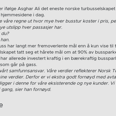
r ifølge Asghar Ali det eneste norske turbusselskape
å hjemmesidene i dag.
 våre regne ut hvor mye hver busstur koster i pris, p
ye utslipp hver passasjer har.
r du?
 han.
s har langt mer fremoverlente mål enn å kun vise til tal
lskapet tatt seg et hårete mål om at 90% av busspark
har allerede investert kraftig i en bærekraftig busspa
 som går på gass.
å vårt samfunnsansvar. Våre verdier reflekterer Norsk 
ine verdier. Derfor er vi ekstra godt fornøyd med avt
gger i denne for våre eksisterende og nye kunder. Vi g
 gang, sier han fornøyd.
e