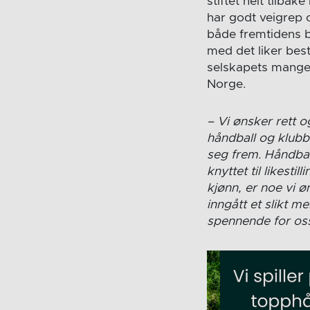
stiftet helt tilba
har godt veigrep 
både fremtidens ba
med det liker bes
selskapets mange 
Norge.
– Vi ønsker rett o
håndball og klubbe
seg frem. Håndbal
knyttet til likesti
kjønn, er noe vi 
inngått et slikt m
spennende for oss