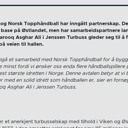
og Norsk Topphåndball har inngått partnerskap. De
 base på Østlandet, men har samarbeidspartnere lan
rooq Asghar Ali i Jenssen Turbuss gleder seg til å 
å veien til hallen.
inngå et samarbeid med Norsk Topphåndball for å byg
 minst fordi vi ønsker oss enda flere håndballspillere
st største idretten i Norge. Denne avtalen betyr at vi b
r med en solid idrett som håndballen er, sier en fornø
q Asghar Ali i Jenssen Turbuss.
r et anerkjent turbusselskap med tilhold i Viken og Ø