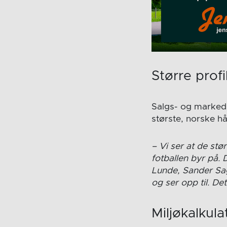
Større profi
Salgs- og markeds
største, norske hå
– Vi ser at de stø
fotballen byr på. 
Lunde, Sander Sag
og ser opp til. D
Miljøkalkula