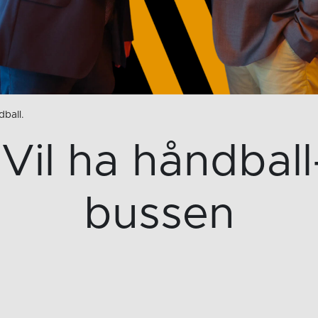
ball.
Vil ha håndbal
bussen