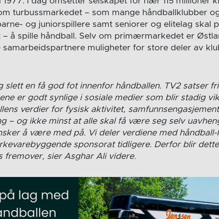
ke i 1977. I dag omsetter selskapet for nær 115 millioner 
om turbussmarkedet – som mange håndballklubber og la
rne- og juniorspillere samt seniorer og elitelag skal på
t – å spille håndball. Selv om primærmarkedet er Østla
samarbeidspartnere muligheter for store deler av klu
g slett en få god fot innenfor håndballen. TV2 satser fr
ne er godt synlige i sosiale medier som blir stadig vik
lens verdier for fysisk aktivitet, samfunnsengasjemen
lling – og ikke minst at alle skal få være seg selv uavhen
ønsker å være med på. Vi deler verdiene med håndball-
erkevarebyggende sponsorat tidligere. Derfor blir dette
 fremover, sier Asghar Ali videre.