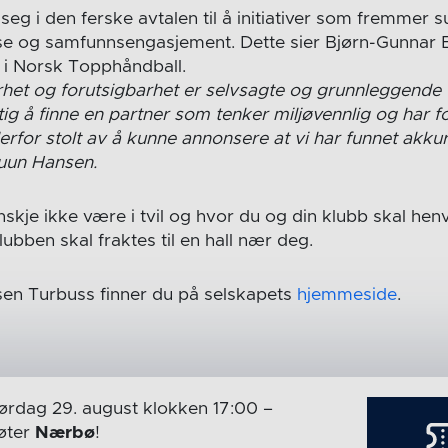
seg i den ferske avtalen til å initiativer som fremmer su
lse og samfunnsengasjement. Dette sier Bjørn-Gunnar
 i Norsk Topphåndball.
rhet og forutsigbarhet er selvsagte og grunnleggende 
tig å finne en partner som tenker miljøvennlig og har 
derfor stolt av å kunne annonsere at vi har funnet akku
ruun Hansen.
nskje ikke være i tvil og hvor du og din klubb skal he
lubben skal fraktes til en hall nær deg.
en Turbuss finner du på selskapets
hjemmeside
.
ørdag 29. august
klokken 17:00
–
ter
Nærbø
!