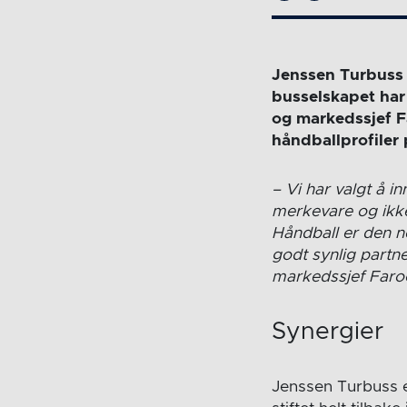
Jenssen Turbuss 
busselskapet har
og markedssjef Fa
håndballprofiler p
– Vi har valgt å 
merkevare og ikke
Håndball er den ne
godt synlig partne
markedssjef Faroo
Synergier
Jenssen Turbuss e