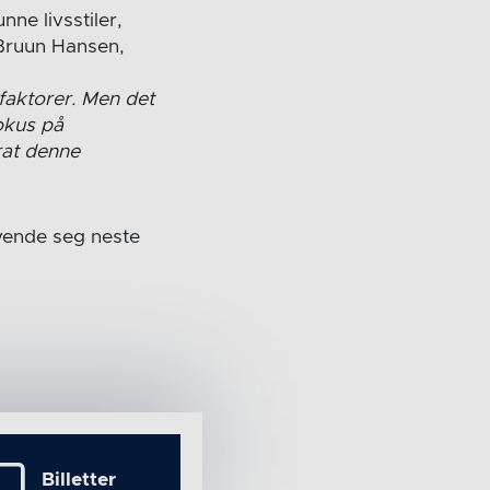
nne livsstiler,
 Bruun Hansen,
faktorer. Men det
fokus på
rat denne
nvende seg neste
Billetter