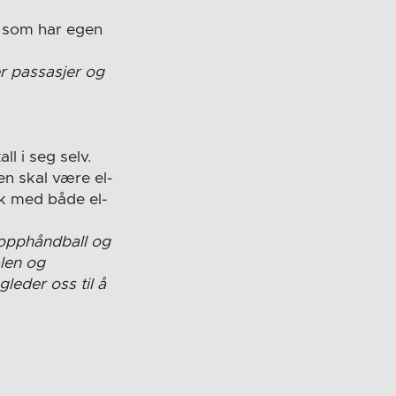
t som har egen
er passasjer og
l i seg selv.
en skal være el-
rk med både el-
Topphåndball og
alen og
leder oss til å