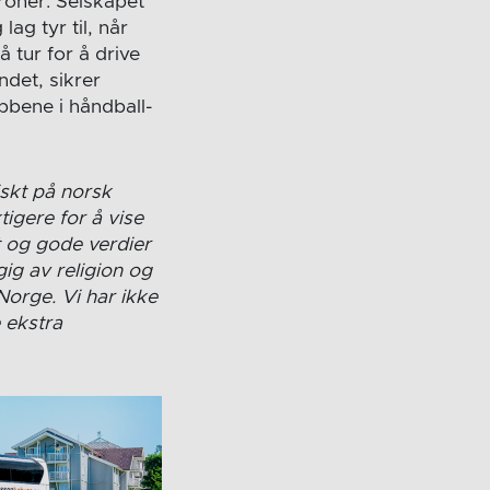
kroner. Selskapet
g tyr til, når
 tur for å drive
ndet, sikrer
bbene i håndball-
iskt på norsk
tigere for å vise
t og gode verdier
gig av religion og
Norge. Vi har ikke
 ekstra