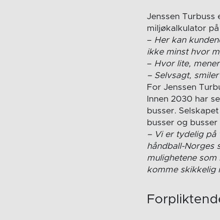
Jenssen Turbuss e
miljøkalkulator p
–
Her kan kundene
ikke minst hvor m
–
Hvor lite, mene
– Selvsagt, smiler
For Jenssen Turbus
Innen 2030 har se
busser. Selskapet 
busser og busser
– Vi er tydelig p
håndball-Norges s
mulighetene som li
komme skikkelig i
Forpliktend