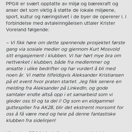
PPG® er svært opptatte av miljø og bærekraft og
anser det som viktig å støtte de lokale miljøene,
sport, kultur og næringslivet i de byer de opererer i. I
forbindelse med avtaleinngåelsen uttaler Krister
Voreland følgende:
– Vi fikk høre om dette spennende prosjektet første
gang via sosiale medier og gjennom Kurt Mosvold
sitt engasjement i klubben. Vi har hørt mye bra om
nettverket i klubben, både fra medlemmer og
ansatte i ulike bedrifter og har vurdert å bli med
noen år. Vi møtte tilfeldigvis Aleksander Kristiansen
på et event hvor praten startet. Jeg fikk senere en
melding fra Aleksander på LinkedIn, og gode
samtaler endte altså opp i et samarbeid som vi
gleder oss til og ta del i! Og som en eldgammel
guttespiller fra AK28, blir det ekstremt morsomt for
oss å få være med og heie på denne fantastiske
klubben fra sidelinjen!