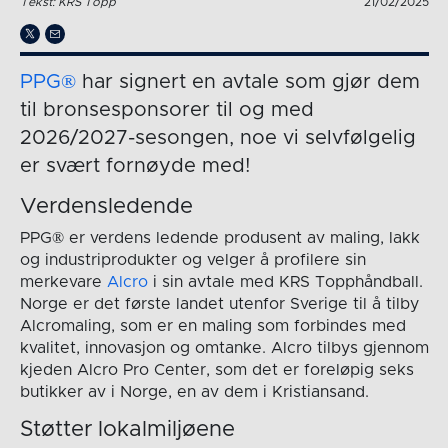
Tekst: KRS Topp
21/02/2025
PPG®
har signert en avtale som gjør dem
til bronsesponsorer til og med
2026/2027-sesongen, noe vi selvfølgelig
er svært fornøyde med!
Verdensledende
PPG® er verdens ledende produsent av maling, lakk
og industriprodukter og velger å profilere sin
merkevare
Alcro
i sin avtale med KRS Topphåndball.
Norge er det første landet utenfor Sverige til å tilby
Alcromaling, som er en maling som forbindes med
kvalitet, innovasjon og omtanke. Alcro tilbys gjennom
kjeden Alcro Pro Center, som det er foreløpig seks
butikker av i Norge, en av dem i Kristiansand.
Støtter lokalmiljøene