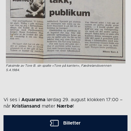
Faksimile av Tore B. sin spalte «Tore på kanten», Fædrelandsvennen
5.4.1984.
Vi ses i
Aquarama
lørdag 29. august
klokken 17:00
–
når
Kristiansand
møter
Nærbø
!
Billetter