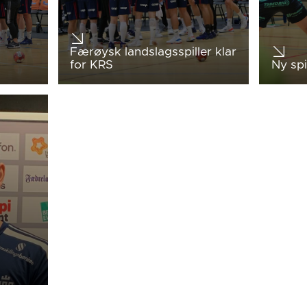
Færøysk landslagsspiller klar
for KRS
Ny spi
S