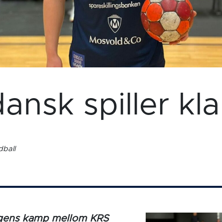
ansk spiller kla
ball
agens kamp mellom KRS