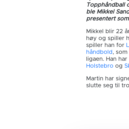
Topphåndball 
ble Mikkel San
presentert som 
Mikkel blir 22 år
høy og spiller 
spiller han for
håndbold
, som
ligaen. Han har 
Holstebro
og
S
Martin har signe
slutte seg til 