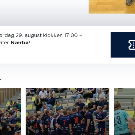
ørdag 29. august
klokken 17:00
–
ter
Nærbø
!
r