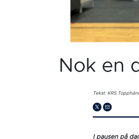
Nok en d
Tekst: KRS Topphånd
I pausen på d