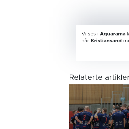
Vi ses i
Aquarama
l
når
Kristiansand
mø
Relaterte artikle