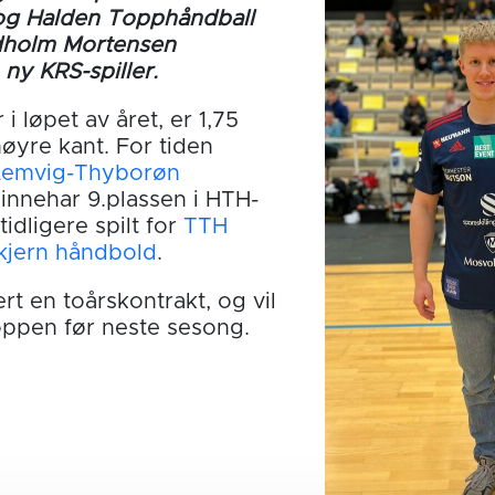
og Halden Topphåndball
dholm Mortensen
ny KRS-spiller.
 i løpet av året, er 1,75
høyre kant. For tiden
Lemvig-Thyborøn
 innehar 9.plassen i HTH-
tidligere spilt for
TTH
kjern håndbold
.
rt en toårskontrakt, og vil
troppen før neste sesong.