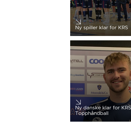
Ny spiller klar for KRS
Ny danske klar for KR
Topphåndball