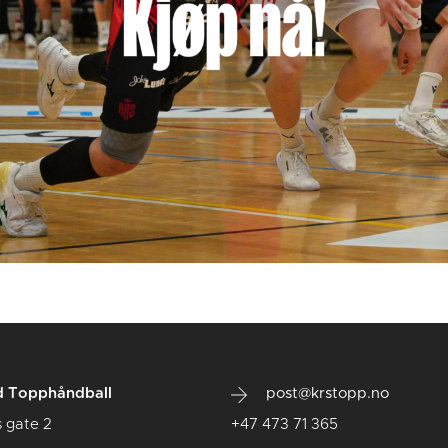
d Topphåndball
post@krstopp.no
 gate 2
+47 473 71 365