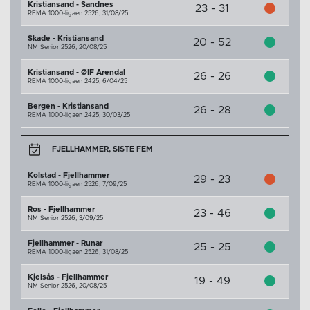
Kristiansand - Sandnes
23 - 31
REMA 1000-ligaen 2526,
31/08/25
Skade - Kristiansand
20 - 52
NM Senior 2526,
20/08/25
Kristiansand - ØIF Arendal
26 - 26
REMA 1000-ligaen 2425,
6/04/25
Bergen - Kristiansand
26 - 28
REMA 1000-ligaen 2425,
30/03/25
FJELLHAMMER, SISTE FEM
Kolstad - Fjellhammer
29 - 23
REMA 1000-ligaen 2526,
7/09/25
Ros - Fjellhammer
23 - 46
NM Senior 2526,
3/09/25
Fjellhammer - Runar
25 - 25
REMA 1000-ligaen 2526,
31/08/25
Kjelsås - Fjellhammer
19 - 49
NM Senior 2526,
20/08/25