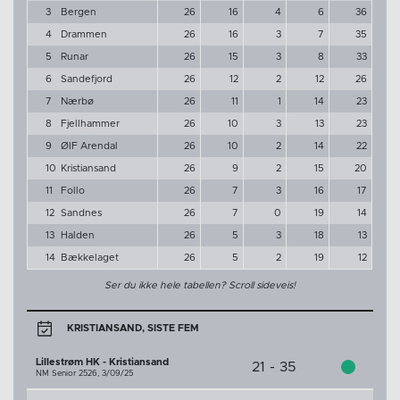
3
Bergen
26
16
4
6
36
4
Drammen
26
16
3
7
35
5
Runar
26
15
3
8
33
6
Sandefjord
26
12
2
12
26
7
Nærbø
26
11
1
14
23
8
Fjellhammer
26
10
3
13
23
9
ØIF Arendal
26
10
2
14
22
10
Kristiansand
26
9
2
15
20
11
Follo
26
7
3
16
17
12
Sandnes
26
7
0
19
14
13
Halden
26
5
3
18
13
14
Bækkelaget
26
5
2
19
12
Ser du ikke hele tabellen? Scroll sideveis!
KRISTIANSAND, SISTE FEM
Lillestrøm HK - Kristiansand
21 - 35
NM Senior 2526,
3/09/25