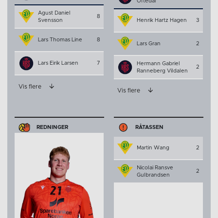
Oftedal
Agust Daniel
8
Svensson
Henrik Hartz Hagen
3
Lars Thomas Line
8
Lars Gran
2
Lars Eirik Larsen
7
Hermann Gabriel
2
Ranneberg Vildalen
Vis flere
Vis flere
REDNINGER
RÅTASSEN
Martin Wang
2
Nicolai Ransve
2
Gulbrandsen