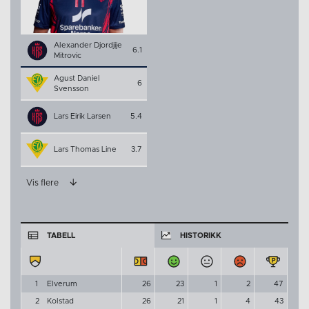
Alexander Djordjije
6.1
Mitrovic
Agust Daniel
6
Svensson
Lars Eirik Larsen
5.4
Lars Thomas Line
3.7
Vis flere
TABELL
HISTORIKK
1
Elverum
26
23
1
2
47
2
Kolstad
26
21
1
4
43