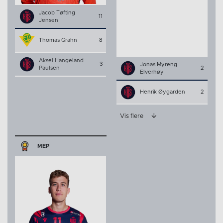
Jacob Tøfting
11
Jensen
Thomas Grahn
8
Aksel Hangeland
3
Jonas Myreng
Paulsen
2
Elverhøy
Henrik Øygarden
2
Vis flere
MEP