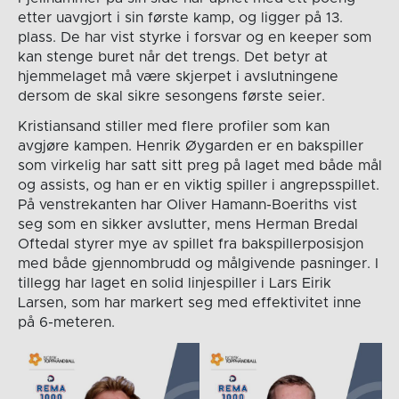
etter uavgjort i sin første kamp, og ligger på 13.
plass. De har vist styrke i forsvar og en keeper som
kan stenge buret når det trengs. Det betyr at
hjemmelaget må være skjerpet i avslutningene
dersom de skal sikre sesongens første seier.
Kristiansand stiller med flere profiler som kan
avgjøre kampen. Henrik Øygarden er en bakspiller
som virkelig har satt sitt preg på laget med både mål
og assists, og han er en viktig spiller i angrepsspillet.
På venstrekanten har Oliver Hamann-Boeriths vist
seg som en sikker avslutter, mens Herman Bredal
Oftedal styrer mye av spillet fra bakspillerposisjon
med både gjennombrudd og målgivende pasninger. I
tillegg har laget en solid linjespiller i Lars Eirik
Larsen, som har markert seg med effektivitet inne
på 6-meteren.