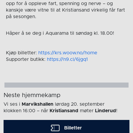
opp for å oppleve fart, spenning og nerve – og
kanskje være vitne til at Kristiansand virkelig får fart
på sesongen.
Håper å se deg i Aquarama til søndag kl. 18.00!
Kjøp billetter:
https://krs.woow.no/home
Supporter butikk:
https://n9.cl/6jgq1
Neste hjemmekamp
Vi ses i
Marvikshallen
lørdag 20. september
klokken 16:00
– når
Kristiansand
møter
Linderud
!
Billetter