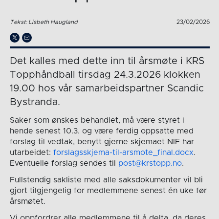
Tekst: Lisbeth Haugland
23/02/2026
Det kalles med dette inn til årsmøte i KRS
Topphåndball tirsdag 24.3.2026 klokken
19.00 hos vår samarbeidspartner Scandic
Bystranda.
Saker som ønskes behandlet, må være styret i
hende senest 10.3. og være ferdig oppsatte med
forslag til vedtak, benytt gjerne skjemaet NIF har
utarbeidet:
forslagsskjema-til-arsmote_final.docx
.
Eventuelle forslag sendes til
post@krstopp.no
.
Fullstendig sakliste med alle saksdokumenter vil bli
gjort tilgjengelig for medlemmene senest én uke før
årsmøtet.
Vi oppfordrer alle medlemmene til å delta, da deres