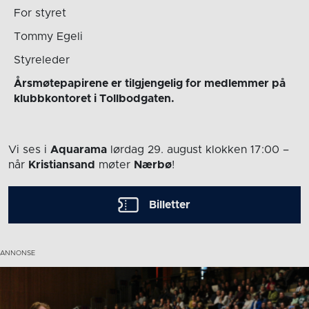
For styret
Tommy Egeli
Styreleder
Årsmøtepapirene er tilgjengelig for medlemmer på
klubbkontoret i Tollbodgaten.
Vi ses i
Aquarama
lørdag 29. august
klokken 17:00
–
når
Kristiansand
møter
Nærbø
!
Billetter