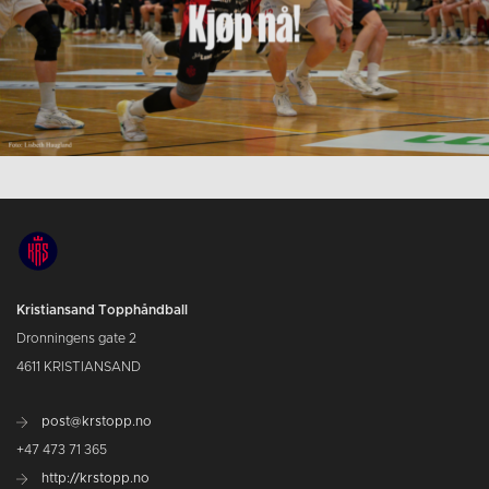
Kristiansand Topphåndball
Dronningens gate 2
4611 KRISTIANSAND
post@krstopp.no
+47 473 71 365
http://krstopp.no