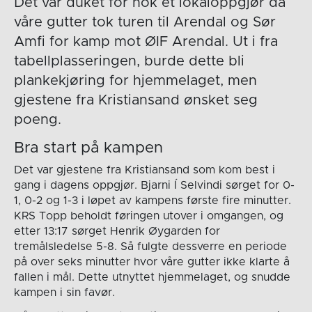
Det var duket for nok et lokaloppgjør da
våre gutter tok turen til Arendal og Sør
Amfi for kamp mot ØIF Arendal. Ut i fra
tabellplasseringen, burde dette bli
plankekjøring for hjemmelaget, men
gjestene fra Kristiansand ønsket seg
poeng.
Bra start på kampen
Det var gjestene fra Kristiansand som kom best i
gang i dagens oppgjør. Bjarni Í Selvindi sørget for 0-
1, 0-2 og 1-3 i løpet av kampens første fire minutter.
KRS Topp beholdt føringen utover i omgangen, og
etter 13:17 sørget Henrik Øygarden for
tremålsledelse 5-8. Så fulgte dessverre en periode
på over seks minutter hvor våre gutter ikke klarte å
fallen i mål. Dette utnyttet hjemmelaget, og snudde
kampen i sin favør.