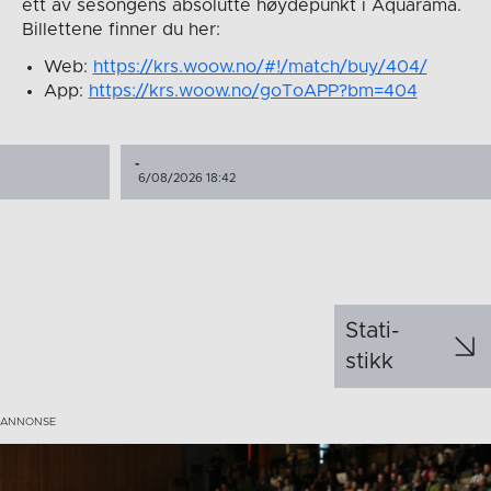
ett av sesongens absolutte høydepunkt i Aquarama.
Billettene finner du her:
Web:
https://krs.woow.no/#!/match/buy/404/
App:
https://krs.woow.no/goToAPP?bm=404
-
6/08/2026 18:42
Stati­
stikk