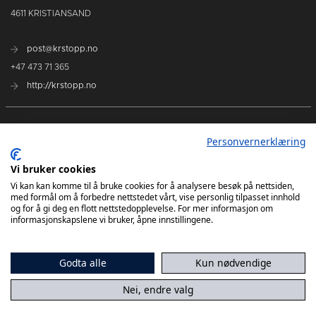
4611 KRISTIANSAND
post@krstopp.no
+47 473 71 365
http://krstopp.no
TettPå Håndball
Personvernerklæring
Kommende kamper
Vi bruker cookies
Tabell
Vi kan kan komme til å bruke cookies for å analysere besøk på nettsiden,
med formål om å forbedre nettstedet vårt, vise personlig tilpasset innhold
og for å gi deg en flott nettstedopplevelse. For mer informasjon om
informasjonskapslene vi bruker, åpne innstillingene.
Godta alle
Kun nødvendige
Nei, endre valg