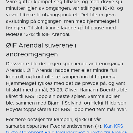
Våre gutter kjempet seg tilbake, og med drøye sju
minutter igjen av omgangen, var stillingen 10-10, og
vi var tilbake til utgangspunktet. Det ble en jevn
avslutning på omgangen, men med hjemmelaget i
føringen. Til slutt kunne lagene gå til pause med
ledelse 13-12 til ØIF Arendal.
ØIF Arendal suverene i
andreomgangen
Dessverre ble det ingen spennende andreomgang i
Arendal. ØIF Arendal hadde mer eller mindre full
kontroll, og kontrollerte kampen inn til to poeng.
Hjemmelaget lykkes med det de prøvde på, og vant
til slutt med ti mål, 33-23. Oliver Hamann-Boeriths ble
kåret til KRS Topp sin beste spiller. Samme spiller
ble, sammen med Bjarni Í Selvindi og Helgi Hildarson
Hoydal toppskårere for KRS Topp med fem mål hver.
For flere detaljer fra kampen, sjekk ut vår
samarbeidspartner Fædrelandsvennen (+),
Kan KRS
tukte storebror? Følg lokalderbyet direkte fra klokka