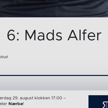
6: Mads Alfer
ball
ørdag 29. august
klokken 17:00
–
ter
Nærbø
!