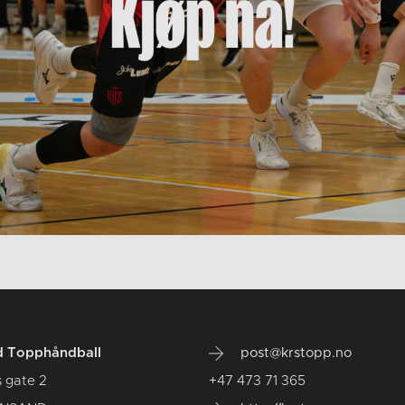
d Topphåndball
post@krstopp.no
 gate 2
+47 473 71 365