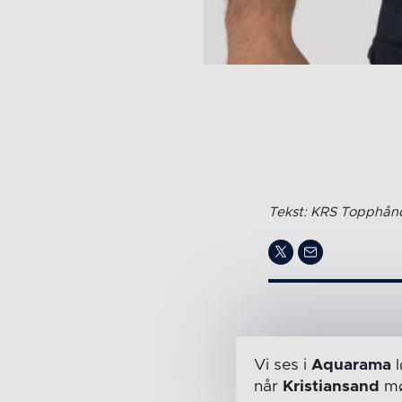
Tekst: KRS Topphånd
Vi ses i
Aquarama
l
når
Kristiansand
mø